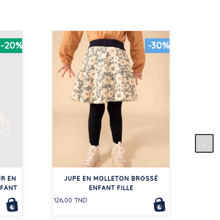
-20%
-30%
LOT 
UR EN
JUPE EN MOLLETON BROSSÉ
64,00
NFANT
ENFANT FILLE
126,00 TND