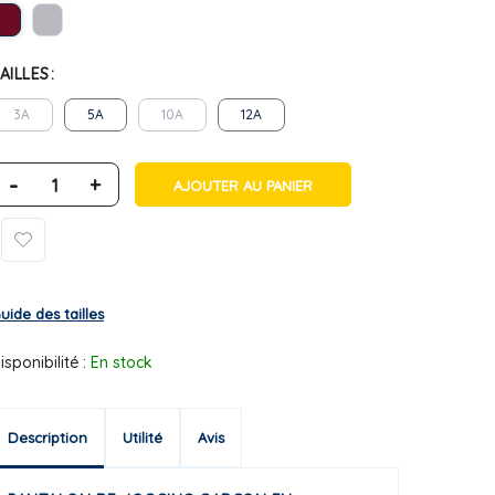
AILLES
3A
5A
10A
12A
-
+
AJOUTER AU PANIER
uide des tailles
isponibilité :
En stock
Description
Utilité
Avis