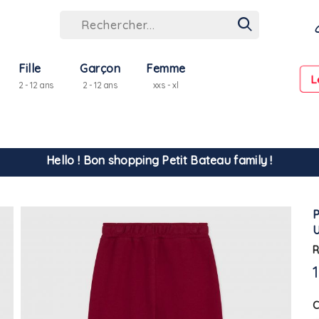
Fille
Garçon
Femme
L
2 - 12 ans
2 - 12 ans
xxs - xl
Hello ! Bon shopping Petit Bateau family !
La livraison est assurée partout en Tunisie !
-10% pour tout paiement par carte bancaire (hors promo)
R