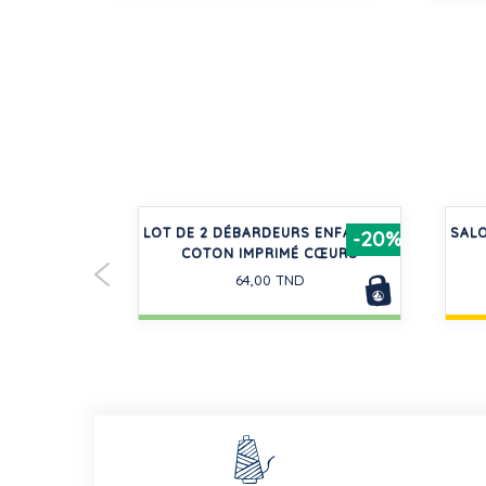
T EN COTON
LOT DE 2 DÉBARDEURS ENFANT EN
SALO
-20%
-20%
URES
COTON IMPRIMÉ CŒURS
D
64,00 TND