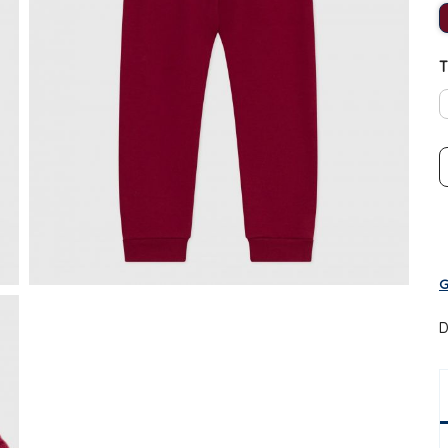
T
G
D