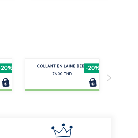
E EN
COLLANT EN LAINE BÉBÉ
PYJAMA 
-20%
-20%
GRATTÉ AVE
76,00 TND