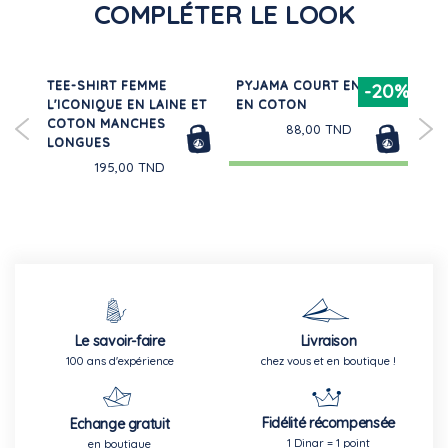
COMPLÉTER LE LOOK
TEE-SHIRT FEMME
PYJAMA COURT ENFANT
RO
20%
-20%
L'ICONIQUE EN LAINE ET
EN COTON
LO
COTON MANCHES
BÉ
88,00 TND
LONGUES
195,00 TND
Le savoir-faire
Livraison
100 ans d'expérience
chez vous et en boutique !
Fidélité récompensée
Echange gratuit
1 Dinar = 1 point
en boutique