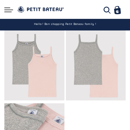
Hello ! Bon shopping Petit Bateau family !
La livraison est assurée partout en Tunisie !
-10% pour tout paiement par carte bancaire (hors promo)