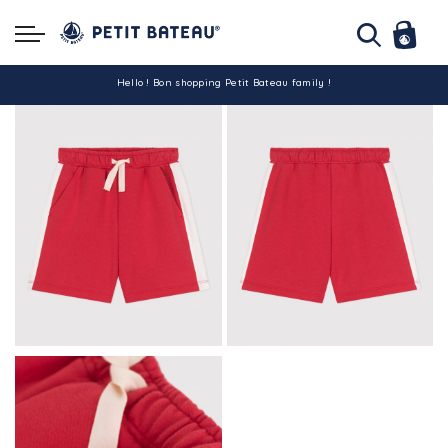
Hello ! Bon shopping Petit Bateau family !
La livraison est assurée partout en Tunisie !
-10% pour tout paiement par carte bancaire (hors promo)