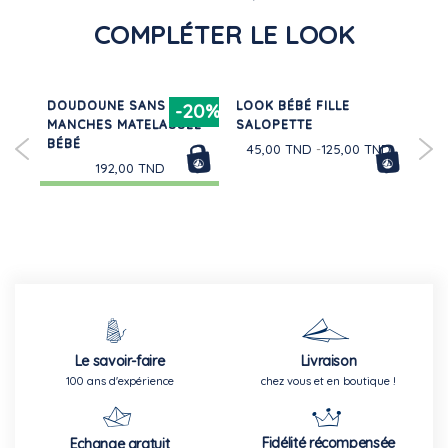
182,00 TND
COMPLÉTER LE LOOK
T
DOUDOUNE SANS
LOOK BÉBÉ FILLE
LOT
-20%
MANCHES MATELASSÉE
SALOPETTE
EN
ND
BÉBÉ
MA
45,00 TND
125,00 TND
IM
192,00 TND
Le savoir-faire
Livraison
100 ans d'expérience
chez vous et en boutique !
Fidélité récompensée
Echange gratuit