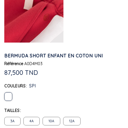
BERMUDA SHORT ENFANT EN COTON UNI
Référence
A0D4M03
87,500 TND
SPI
COULEURS
TAILLES
3A
4A
10A
12A