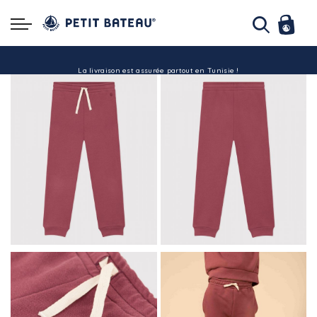
Hello ! Bon shopping Petit Bateau family !
La livraison est assurée partout en Tunisie !
-10% pour tout paiement par carte bancaire (hors promo)