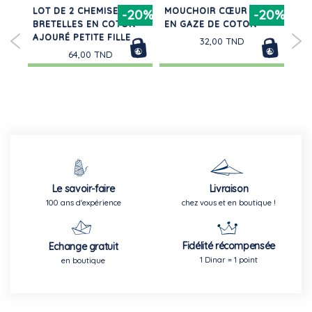
LOT DE 2 CHEMISES À
MOUCHOIR CŒUR BÉBÉ
SO
30%
-20%
-20%
BRETELLES EN COTON
EN GAZE DE COTON
CO
AJOURÉ PETITE FILLE
32,00 TND
64,00 TND
Le savoir-faire
Livraison
100 ans d'expérience
chez vous et en boutique !
Fidélité récompensée
Echange gratuit
1 Dinar = 1 point
en boutique