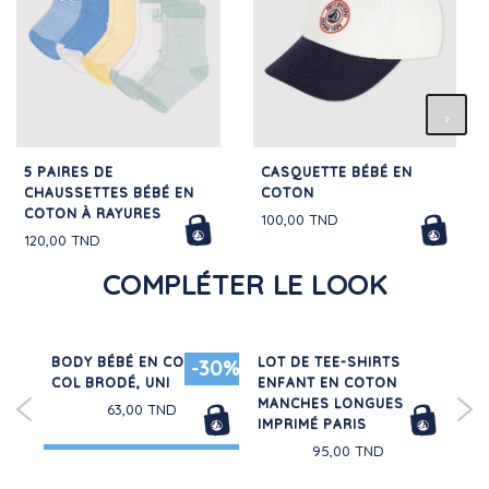
5 PAIRES DE
CASQUETTE BÉBÉ EN
CHAUSSETTES BÉBÉ EN
COTON
COTON À RAYURES
100,00 TND
120,00 TND
COMPLÉTER LE LOOK
BODY BÉBÉ EN COTON À
LOT DE TEE-SHIRTS
JU
50%
-30%
T
COL BRODÉ, UNI
ENFANT EN COTON
CO
MANCHES LONGUES
63,00 TND
IMPRIMÉ PARIS
95,00 TND