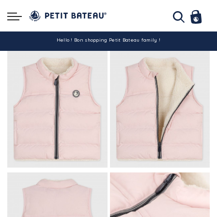
Hello ! Bon shopping Petit Bateau family !
La livraison est assurée partout en Tunisie !
-10% pour tout paiement par carte bancaire (hors promo)