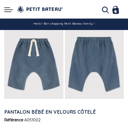
Hello ! Bon shopping Petit Bateau family !
La livraison est assurée partout en Tunisie !
-10% pour tout paiement par carte bancaire (hors promo)
PANTALON BÉBÉ EN VELOURS CÔTELÉ
Référence
A051002