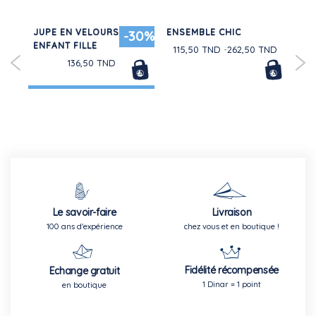
JUPE EN VELOURS
ENSEMBLE CHIC
PY
30%
-30%
EN
ENFANT FILLE
CO
115,50 TND
262,50 TND
136,50 TND
Le savoir-faire
Livraison
100 ans d'expérience
chez vous et en boutique !
Fidélité récompensée
Echange gratuit
1 Dinar = 1 point
en boutique