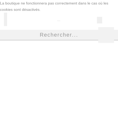
Hello ! Bon shopping Petit Bateau family !
La livraison est assurée partout en Tunisie !
-10% pour tout paiement par carte bancaire (hors promo)
MAILLOT DE BAIN UNE PIÈCE ENFANT IMPRIMÉE
CŒURS