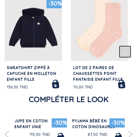
-30%
SWEATSHIRT ZIPPÉ À
LOT DE 2 PAIRES DE
CAPUCHE EN MOLLETON
CHAUSSETTES POINT
ENFANT FILLE
FANTAISIE ENFANT FILLE
136,50 TND
70,00 TND
COMPLÉTER LE LOOK
N
JUPE EN COTON
PYJAMA BÉBÉ EN
SW
30%
-30%
-30%
ENFANT UNIE
COTON DINOSAURES
PO
CO
115,50 TND
87,50 TND