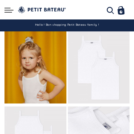
Hello ! Bon shopping Petit Bateau family !
La livraison est assurée partout en Tunisie !
-10% pour tout paiement par carte bancaire (hors promo)