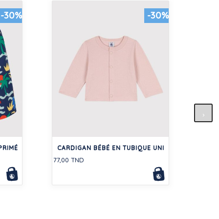
-30%
-30%
CHEM
PRIMÉ
CARDIGAN BÉBÉ EN TUBIQUE UNI
108,5
77,00 TND