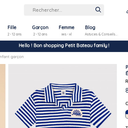
Fille
Garçon
Femme
Blog
2 - 12 ans
2 - 12 ans
xxs - xl
Astuces & Conseils...
Hello ! Bon shopping Petit Bateau family !
nfant garçon
La livraison est assurée partout en Tunisie !
-10% pour tout paiement par carte bancaire (hors promo)
R