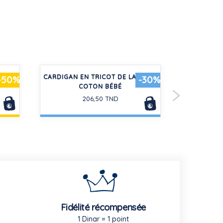
IÈCE
CARDIGAN EN TRICOT DE LAINE ET
TEE-SHIRT
-50%
-30%
COTON BÉBÉ
COTON
206,50 TND
Fidélité récompensée
1 Dinar = 1 point