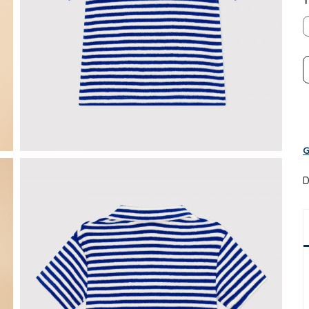
T
G
D