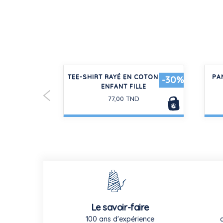
EN COTON
TEE-SHIRT RAYÉ EN COTON ÉPAIS
PA
-30%
URES
ENFANT FILLE
D
77,00 TND
Le savoir-faire
100 ans d'expérience