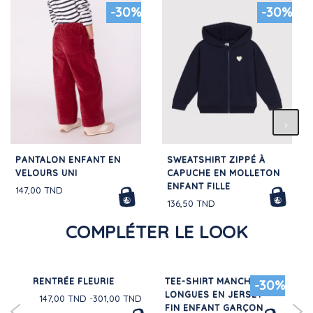
-30%
-30%
PANTALON ENFANT EN
SWEATSHIRT ZIPPÉ À
VELOURS UNI
CAPUCHE EN MOLLETON
ENFANT FILLE
147,00 TND
136,50 TND
COMPLÉTER LE LOOK
RENTRÉE FLEURIE
TEE-SHIRT MANCHES
2 P
30%
-30%
LONGUES EN JERSEY
CH
147,00 TND
301,00 TND
FIN ENFANT GARÇON
CO