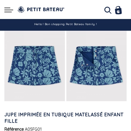
Hello ! Bon shopping Petit Bateau family !
La livraison est assurée partout en Tunisie !
-10% pour tout paiement par carte bancaire (hors promo)
JUPE IMPRIMÉE EN TUBIQUE MATELASSÉ ENFANT
FILLE
Référence
A05FG01