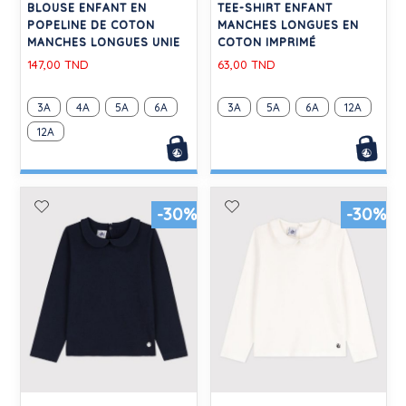
BLOUSE ENFANT EN
TEE-SHIRT ENFANT
POPELINE DE COTON
MANCHES LONGUES EN
MANCHES LONGUES UNIE
COTON IMPRIMÉ
147,00 TND
63,00 TND
3A
4A
5A
6A
3A
5A
6A
12A
12A
-30%
-30%