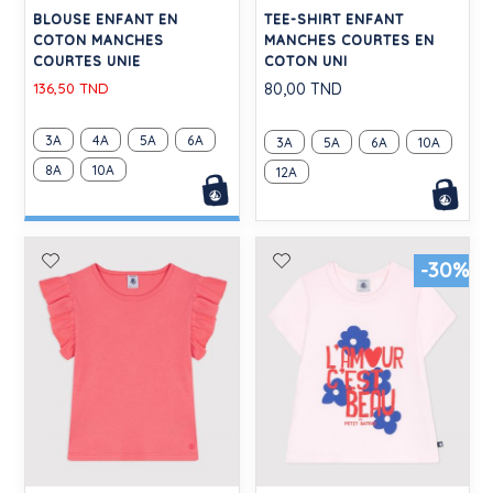
BLOUSE ENFANT EN
TEE-SHIRT ENFANT
COTON MANCHES
MANCHES COURTES EN
COURTES UNIE
COTON UNI
136,50 TND
80,00 TND
3A
4A
5A
6A
3A
5A
6A
10A
8A
10A
12A
-30%