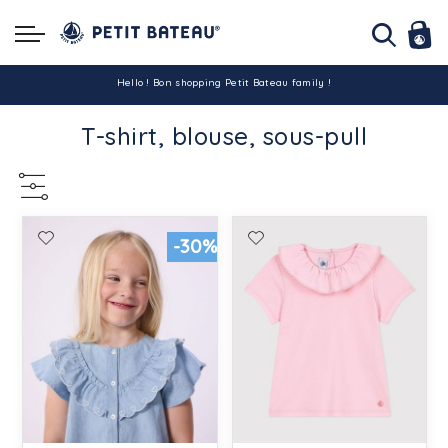
Hello ! Bon shopping Petit Bateau family !
T-shirt, blouse, sous-pull
La livraison est assurée partout en Tunisie !
-10% pour tout paiement par carte bancaire (hors promo)
-30%