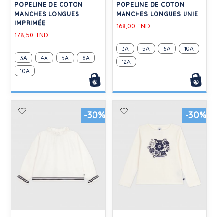
POPELINE DE COTON
POPELINE DE COTON
MANCHES LONGUES
MANCHES LONGUES UNIE
IMPRIMÉE
168,00 TND
178,50 TND
3A
5A
6A
10A
3A
4A
5A
6A
12A
10A
-30%
-30%