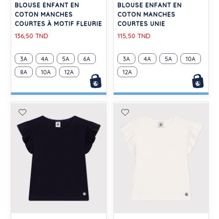
BLOUSE ENFANT EN
BLOUSE ENFANT EN
COTON MANCHES
COTON MANCHES
COURTES À MOTIF FLEURIE
COURTES UNIE
136,50 TND
115,50 TND
3A
4A
5A
6A
3A
4A
5A
10A
8A
10A
12A
12A