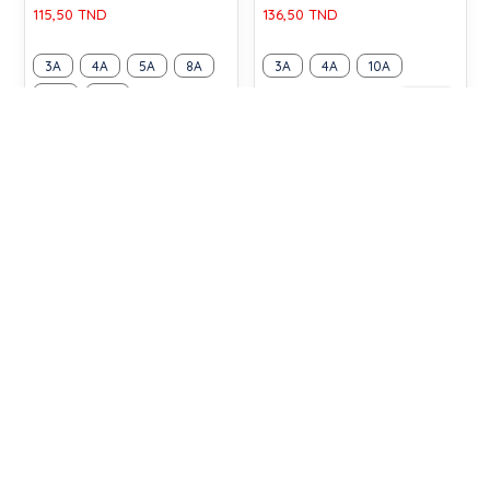
115,50 TND
136,50 TND
3A
4A
5A
8A
3A
4A
10A
10A
12A
-30%
-30%
TEE-SHIRT EN COTON
TEE-SHIRT RAYÉ EN
ENFANT FILLE
JERSEY LÉGER ENFANT
FILLE
56,00 TND