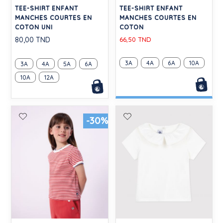
TEE-SHIRT ENFANT
TEE-SHIRT ENFANT
MANCHES COURTES EN
MANCHES COURTES EN
COTON UNI
COTON
80,00 TND
66,50 TND
3A
4A
6A
10A
3A
4A
5A
6A
10A
12A
-30%