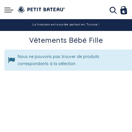
Hello ! Bon shopping Petit Bateau family !
La livraison est assurée partout en Tunisie !
Vêtements Bébé Fille
-10% pour tout paiement par carte bancaire (hors promo)
Nous ne pouvons pas trouver de produits
correspondants à la sélection.