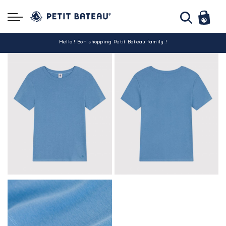
Hello ! Bon shopping Petit Bateau family !
La livraison est assurée partout en Tunisie !
-10% pour tout paiement par carte bancaire (hors promo)