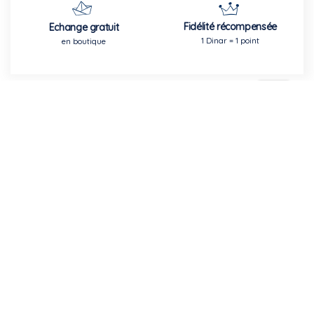
Fidélité récompensée
Echange gratuit
1 Dinar = 1 point
en boutique
Inscription à la newsletter
Abonnez-vous à notre newsletter pour recevoir les dernières
nouveautés sur notre nouveau produit et notre campagne
promotionnelle
Inscription