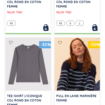
COL ROND EN COTON
COL ROND EN COTON
FEMME
FEMME
96,00 TND
96,00 TND
XS
XS
S
L
-30%
-50%
TEE-SHIRT L'ICONIQUE
PULL EN LAINE MARINIÈRE
COL ROND EN COTON
FEMME
FEMME