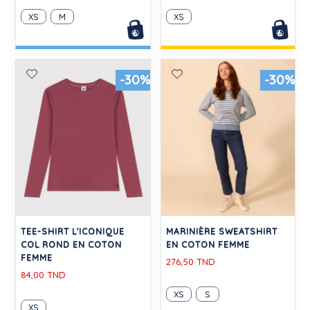
XS
M
XS
-30%
-30%
TEE-SHIRT L'ICONIQUE
MARINIÈRE SWEATSHIRT
COL ROND EN COTON
EN COTON FEMME
FEMME
276,50 TND
84,00 TND
XS
S
XS