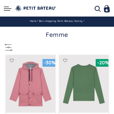
Hello ! Bon shopping Petit Bateau family !
Femme
La livraison est assurée partout en Tunisie !
-10% pour tout paiement par carte bancaire (hors promo)
-30%
-20%