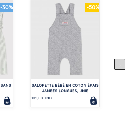
-30%
-50%
BLO
 SANS
SALOPETTE BÉBÉ EN COTON ÉPAIS
94,50
JAMBES LONGUES, UNIE
105,00 TND