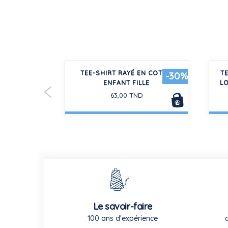
EN COTON
TEE-SHIRT RAYÉ EN COTON
T
-30%
ES UNI
ENFANT FILLE
L
D
63,00 TND
Le savoir-faire
100 ans d'expérience