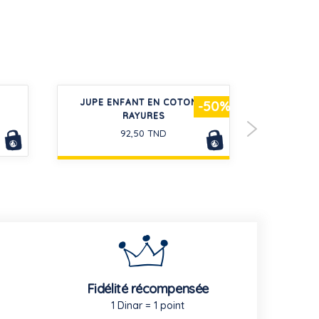
JUPE ENFANT EN COTON À
BLOUSE
-50%
RAYURES
P
92,50 TND
Fidélité récompensée
1 Dinar = 1 point