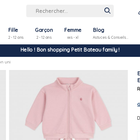
Fille
Garçon
Femme
Blog
2 - 12 ans
2 - 12 ans
xxs - xl
Astuces & Conseils...
Hello ! Bon shopping Petit Bateau family !
on uni
La livraison est assurée partout en Tunisie !
-10% pour tout paiement par carte bancaire (hors promo)
R
G
D