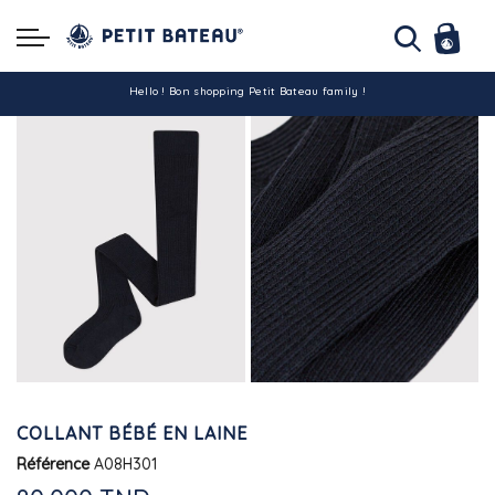
Hello ! Bon shopping Petit Bateau family !
La livraison est assurée partout en Tunisie !
-10% pour tout paiement par carte bancaire (hors promo)
COLLANT BÉBÉ EN LAINE
Référence
A08H301