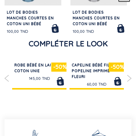
LOT DE BODIES
LOT DE BODIES
MANCHES COURTES EN
MANCHES COURTES EN
COTON UNI BÉBÉ
COTON UNI BÉBÉ
100,00 TND
100,00 TND
COMPLÉTER LE LOOK
UX
ROBE BÉBÉ EN LAINE ET
CAPELINE BÉBÉ FILLE EN
SH
50%
-50%
-50%
COTON UNIE
POPELINE IMPRIMÉ
ÉP
FLEURI
145,00 TND
60,00 TND