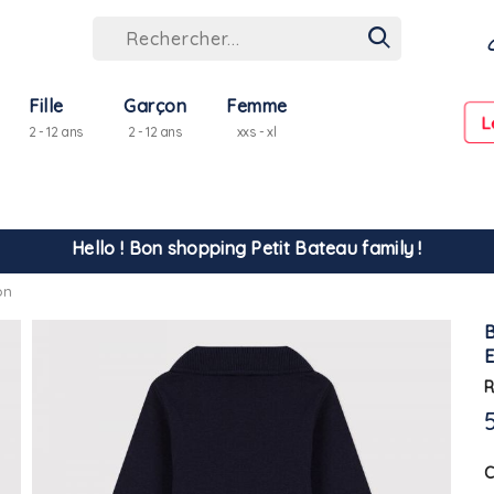
Fille
Garçon
Femme
L
2 - 12 ans
2 - 12 ans
xxs - xl
Hello ! Bon shopping Petit Bateau family !
on
La livraison est assurée partout en Tunisie !
-10% pour tout paiement par carte bancaire (hors promo)
R