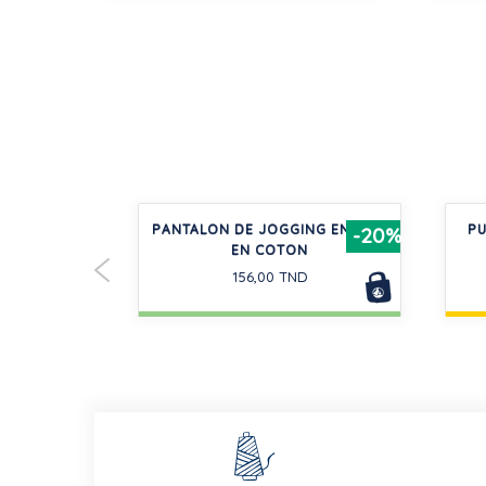
NFANT EN
PANTALON DE JOGGING ENFANT
PU
-20%
-20%
MASQUES
EN COTON
156,00 TND