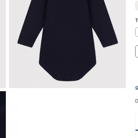
T
G
D