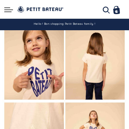
Hello ! Bon shopping Petit Bateau family !
La livraison est assurée partout en Tunisie !
-10% pour tout paiement par carte bancaire (hors promo)