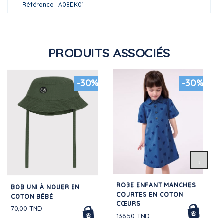
Référence
A08DK01
PRODUITS ASSOCIÉS
-30%
-30%
ROBE ENFANT MANCHES
BOB UNI À NOUER EN
COURTES EN COTON
COTON BÉBÉ
CŒURS
70,00 TND
136,50 TND