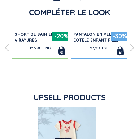
COMPLÉTER LE LOOK
URS
SHORT DE BAIN ENFANT
PANTALON EN VELOURS
CH
30%
-20%
-30%
À RAYURES
CÔTELÉ ENFANT FILLE
FL
156,00 TND
157,50 TND
UPSELL PRODUCTS