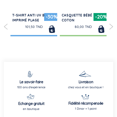
T-SHIRT ANTI UV BÉBÉ,
CASQUETTE BÉBÉ EN
CH
20%
-30%
-20%
IMPRIMÉ PLAGE
COTON
CO
AT
101,50 TND
80,00 TND
Le savoir-faire
Livraison
100 ans d'expérience
chez vous et en boutique !
Fidélité récompensée
Echange gratuit
1 Dinar = 1 point
en boutique