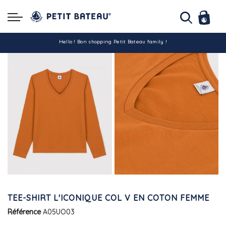
Hello ! Bon shopping Petit Bateau family !
La livraison est assurée partout en Tunisie !
-10% pour tout paiement par carte bancaire (hors promo)
TEE-SHIRT L'ICONIQUE COL V EN COTON FEMME
Référence
A05UO03