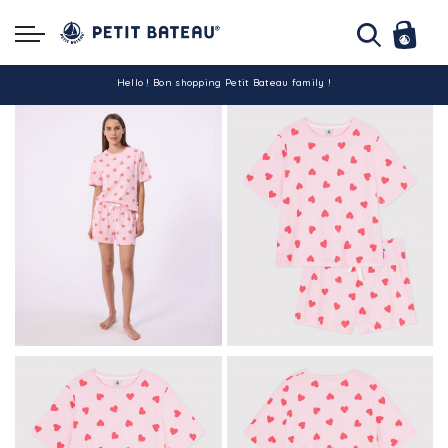
Hello ! Bon shopping Petit Bateau family !
La livraison est assurée partout en Tunisie !
-10% pour tout paiement par carte bancaire (hors promo)