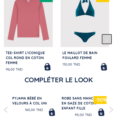
TEE-SHIRT L'ICONIQUE
LE MAILLOT DE BAIN
COL ROND EN COTON
FOULARD FEMME
FEMME
110,00 TND
96,00 TND
COMPLÉTER LE LOOK
N
PYJAMA BÉBÉ EN
ROBE SANS MANCHES
PA
30%
-50%
VELOURS À COL UNI
EN GAZE DE COTON
VE
ENFANT FILLE
GA
165,00 TND
95,00 TND