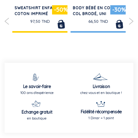
SWEATSHIRT ENFANT EN
BODY BÉBÉ EN COTON À
SH
50%
-50%
-30%
E
COTON IMPRIMÉ
COL BRODÉ, UNI
UNI
97,50 TND
66,50 TND
Le savoir-faire
Livraison
100 ans d'expérience
chez vous et en boutique !
Fidélité récompensée
Echange gratuit
1 Dinar = 1 point
en boutique