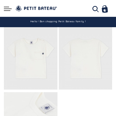
Hello ! Bon shopping Petit Bateau family !
La livraison est assurée partout en Tunisie !
-10% pour tout paiement par carte bancaire (hors promo)