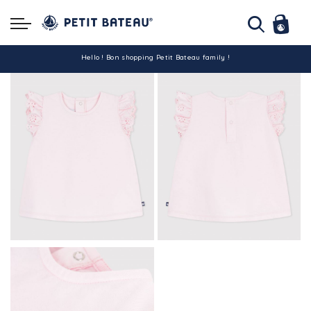
Hello ! Bon shopping Petit Bateau family !
La livraison est assurée partout en Tunisie !
-10% pour tout paiement par carte bancaire (hors promo)