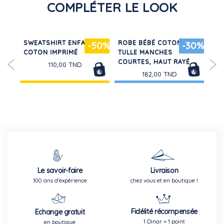
COMPLÉTER LE LOOK
SWEATSHIRT ENFANT EN
ROBE BÉBÉ COTON ET
RO
30%
-50%
-30%
NT
COTON IMPRIMÉ
TULLE MANCHES
CO
COURTES, HAUT RAYÉ
CO
110,00 TND
182,00 TND
Le savoir-faire
Livraison
100 ans d'expérience
chez vous et en boutique !
Fidélité récompensée
Echange gratuit
1 Dinar = 1 point
en boutique