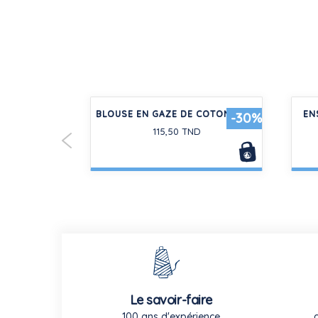
COTON MOTIF
BLOUSE EN GAZE DE COTON BÉBÉ
EN
-20%
-30%
ANT
115,50 TND
Le savoir-faire
100 ans d'expérience