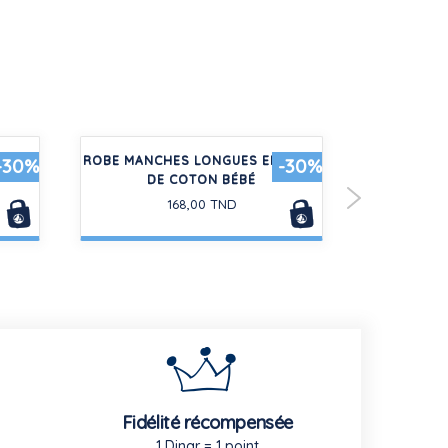
T EN
ROBE MANCHES LONGUES EN GAZE
LOT DE 2 
-30%
-30%
DE COTON BÉBÉ
CO
168,00 TND
Fidélité récompensée
1 Dinar = 1 point