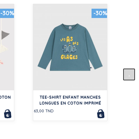
-30%
-30%
L
CO
COTON
TEE-SHIRT ENFANT MANCHES
LONGUES EN COTON IMPRIMÉ
95,00
63,00 TND