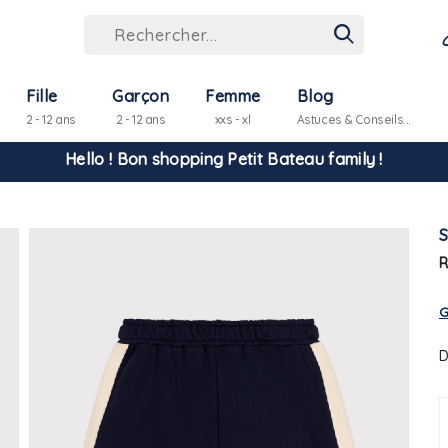
Fille
Garçon
Femme
Blog
2 - 12 ans
2 - 12 ans
xxs - xl
Astuces & Conseils...
Hello ! Bon shopping Petit Bateau family !
La livraison est assurée partout en Tunisie !
R
-10% pour tout paiement par carte bancaire (hors promo)
G
D