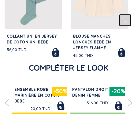
COLLANT UNI EN JERSEY
BLOUSE MANCHES
DE COTON UNI BÉBÉ
LONGUES BÉBÉ EN
JERSEY FLAMMÉ
56,00 TND
45,00 TND
COMPLÉTER LE LOOK
É
ENSEMBLE ROBE
PANTALON DROIT EN
CA
50%
-50%
-20%
MARINIÈRE EN COTON
DENIM FEMME
TR
BÉBÉ
UNI
316,00 TND
120,00 TND