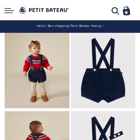
Hello ! Bon shopping Petit Bateau family !
La livraison est assurée partout en Tunisie !
-10% pour tout paiement par carte bancaire (hors promo)