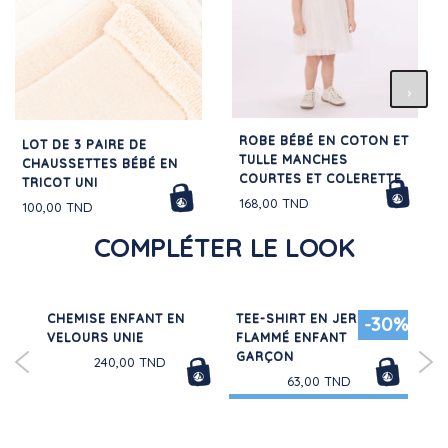
ROBE BÉBÉ EN COTON ET
LOT DE 3 PAIRE DE
TULLE MANCHES
CHAUSSETTES BÉBÉ EN
COURTES ET COLERETTE
TRICOT UNI
168,00 TND
100,00 TND
COMPLÉTER LE LOOK
CHEMISE ENFANT EN
TEE-SHIRT EN JERSEY
SA
30%
-30%
NT
VELOURS UNIE
FLAMMÉ ENFANT
DE
GARÇON
240,00 TND
63,00 TND