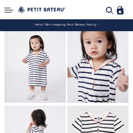
Hello ! Bon shopping Petit Bateau family !
La livraison est assurée partout en Tunisie !
-10% pour tout paiement par carte bancaire (hors promo)