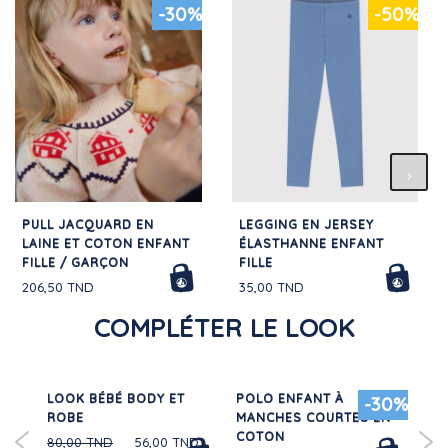
-30%
-50%
PULL JACQUARD EN
LEGGING EN JERSEY
LAINE ET COTON ENFANT
ÉLASTHANNE ENFANT
FILLE / GARÇON
FILLE
206,50 TND
35,00 TND
COMPLÉTER LE LOOK
LOOK BÉBÉ BODY ET
POLO ENFANT À
CA
30%
-30%
NI
ROBE
MANCHES COURTES EN
MO
COTON
80,00 TND
56,00 TND