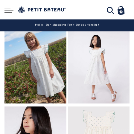
Hello ! Bon shopping Petit Bateau family !
La livraison est assurée partout en Tunisie !
-10% pour tout paiement par carte bancaire (hors promo)