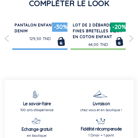
COMPLÉTER LE LOOK
HE
PANTALON ENFANT EN
LOT DE 2 DÉBARDEURS
RO
30%
-30%
-20%
DENIM
FINES BRETELLES CŒUR
LO
EN COTON ENFANT
DE
129,50 TND
64,00 TND
Le savoir-faire
Livraison
100 ans d'expérience
chez vous et en boutique !
Fidélité récompensée
Echange gratuit
1 Dinar = 1 point
en boutique