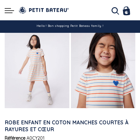
Hello ! Bon shopping Petit Bateau family !
La livraison est assurée partout en Tunisie !
-10% pour tout paiement par carte bancaire (hors promo)
ROBE ENFANT EN COTON MANCHES COURTES À
RAYURES ET CŒUR
Référence
A0CY201