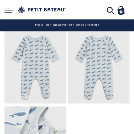
Hello ! Bon shopping Petit Bateau family !
La livraison est assurée partout en Tunisie !
-10% pour tout paiement par carte bancaire (hors promo)