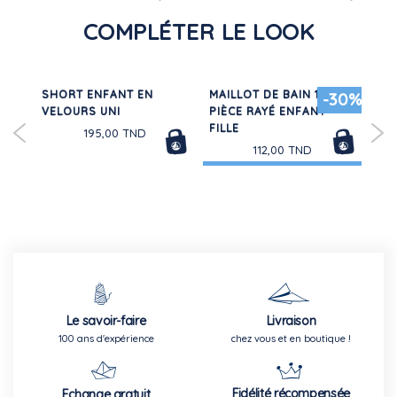
72,50 TND
COMPLÉTER LE LOOK
 EN
SHORT ENFANT EN
MAILLOT DE BAIN 1
PY
50%
-30%
LLE
VELOURS UNI
PIÈCE RAYÉ ENFANT
DÉ
FILLE
EN
195,00 TND
SA
112,00 TND
Le savoir-faire
Livraison
100 ans d'expérience
chez vous et en boutique !
Fidélité récompensée
Echange gratuit