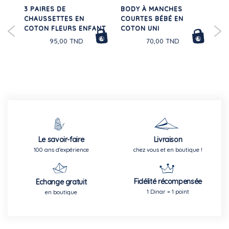
BÉ
3 PAIRES DE
BODY À MANCHES
CA
20%
CHAUSSETTES EN
COURTES BÉBÉ EN
CO
COTON FLEURS ENFANT
COTON UNI
95,00 TND
70,00 TND
Le savoir-faire
Livraison
100 ans d'expérience
chez vous et en boutique !
Fidélité récompensée
Echange gratuit
1 Dinar = 1 point
en boutique