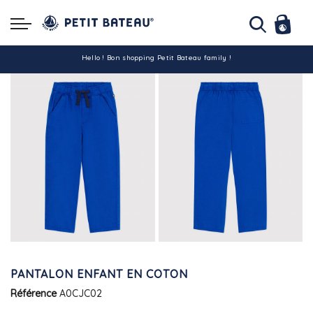
Hello ! Bon shopping Petit Bateau family !
La livraison est assurée partout en Tunisie !
-10% pour tout paiement par carte bancaire (hors promo)
PANTALON ENFANT EN COTON
Référence
A0CJC02