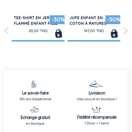
TEE-SHIRT EN JERSEY
JUPE ENFANT EN
RO
30%
-30%
-30%
ÈRE
FLAMMÉ ENFANT FILLE
COTON À RAYURES
EN
IM
63,00 TND
147,00 TND
Le savoir-faire
Livraison
100 ans d'expérience
chez vous et en boutique !
Fidélité récompensée
Echange gratuit
1 Dinar = 1 point
en boutique