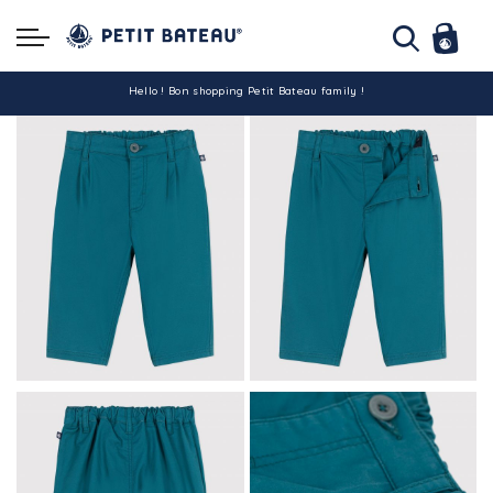
Hello ! Bon shopping Petit Bateau family !
La livraison est assurée partout en Tunisie !
-10% pour tout paiement par carte bancaire (hors promo)