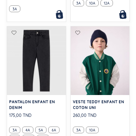
3A
10A
12A
3A
PANTALON ENFANT EN
VESTE TEDDY ENFANT EN
DENIM
COTON UNI
175,00 TND
260,00 TND
3A
4A
5A
6A
3A
10A