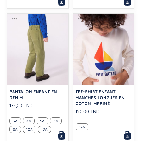
PANTALON ENFANT EN
TEE-SHIRT ENFANT
DENIM
MANCHES LONGUES EN
COTON IMPRIMÉ
175,00 TND
120,00 TND
3A
4A
5A
6A
12A
8A
10A
12A