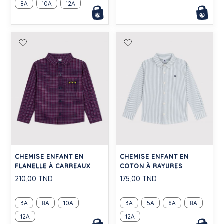
8A
10A
12A
CHEMISE ENFANT EN
CHEMISE ENFANT EN
FLANELLE À CARREAUX
COTON À RAYURES
210,00 TND
175,00 TND
3A
8A
10A
3A
5A
6A
8A
12A
12A