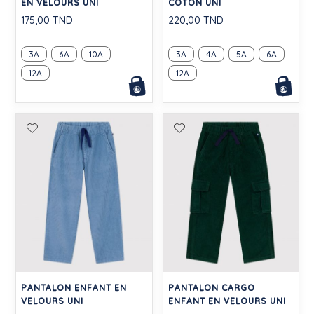
EN VELOURS UNI
COTON UNI
175,00 TND
220,00 TND
3A
6A
10A
3A
4A
5A
6A
12A
12A
PANTALON ENFANT EN
PANTALON CARGO
VELOURS UNI
ENFANT EN VELOURS UNI