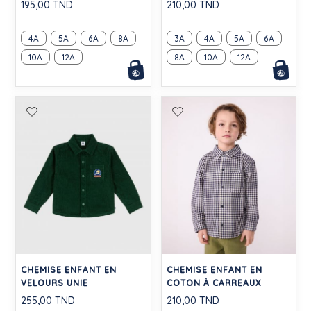
195,00 TND
210,00 TND
4A
5A
6A
8A
3A
4A
5A
6A
10A
12A
8A
10A
12A
CHEMISE ENFANT EN
CHEMISE ENFANT EN
VELOURS UNIE
COTON À CARREAUX
255,00 TND
210,00 TND