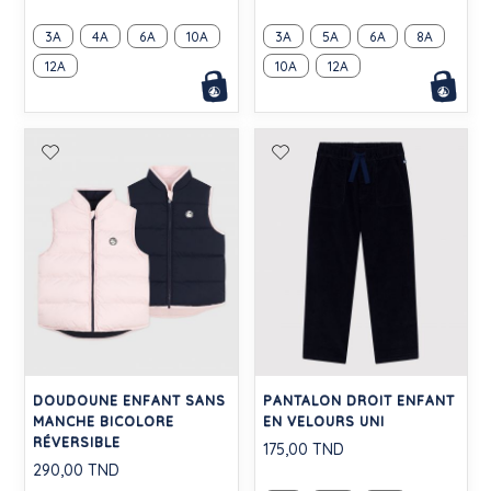
3A
4A
6A
10A
3A
5A
6A
8A
12A
10A
12A
DOUDOUNE ENFANT SANS
PANTALON DROIT ENFANT
MANCHE BICOLORE
EN VELOURS UNI
RÉVERSIBLE
175,00 TND
290,00 TND