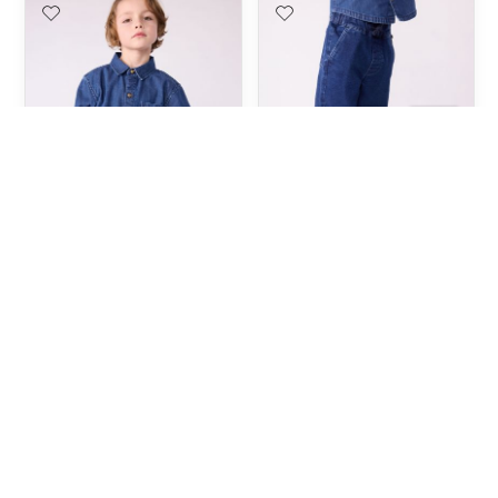
CHEMISE ENFANT EN JEAN
PANTALON ENFANT EN
UNIE
DENIM
195,00 TND
195,00 TND
3A
4A
8A
10A
3A
10A
12A
12A
3 PAIRES DE
PANTALON CHAUD