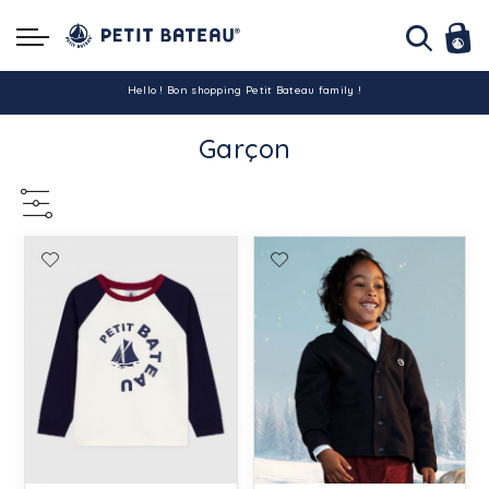
Hello ! Bon shopping Petit Bateau family !
Garçon
La livraison est assurée partout en Tunisie !
-10% pour tout paiement par carte bancaire (hors promo)