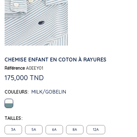
CHEMISE ENFANT EN COTON À RAYURES
Référence
A0EEY01
175,000 TND
MILK/GOBELIN
COULEURS
TAILLES
3A
5A
6A
8A
12A