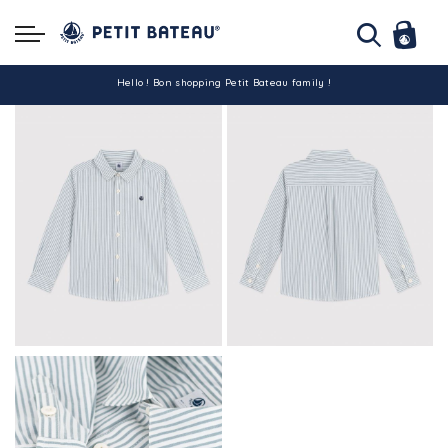
Hello ! Bon shopping Petit Bateau family !
La livraison est assurée partout en Tunisie !
-10% pour tout paiement par carte bancaire (hors promo)