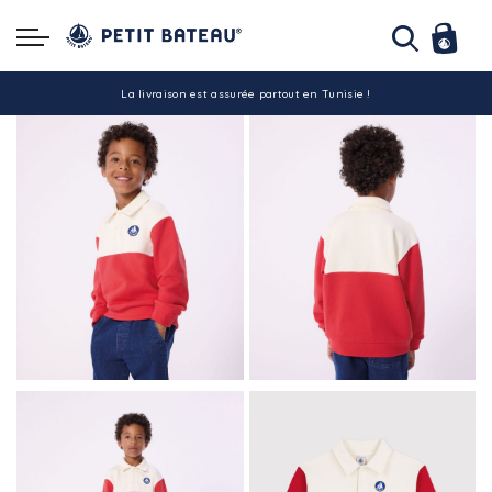
Hello ! Bon shopping Petit Bateau family !
La livraison est assurée partout en Tunisie !
-10% pour tout paiement par carte bancaire (hors promo)