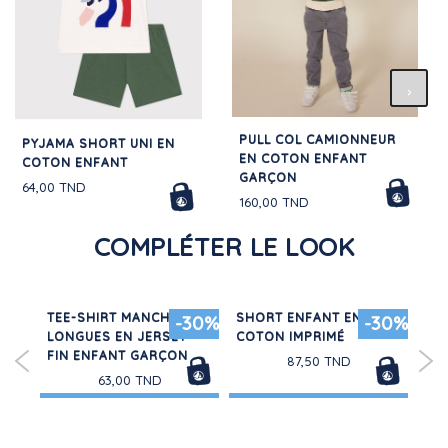
PULL COL CAMIONNEUR
PYJAMA SHORT UNI EN
EN COTON ENFANT
COTON ENFANT
GARÇON
64,00 TND
160,00 TND
COMPLÉTER LE LOOK
TEE-SHIRT MANCHES
SHORT ENFANT EN
LO
50%
-30%
-30%
LONGUES EN JERSEY
COTON IMPRIMÉ
BÉ
FIN ENFANT GARÇON
87,50 TND
63,00 TND