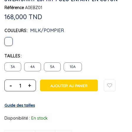
Référence
A0EBZ01
168,000 TND
MILK/POMPIER
COULEURS
TAILLES
3A
4A
5A
10A
-
+
AJOUTER AU PANIER
Guide des tailles
Disponibilité :
En stock