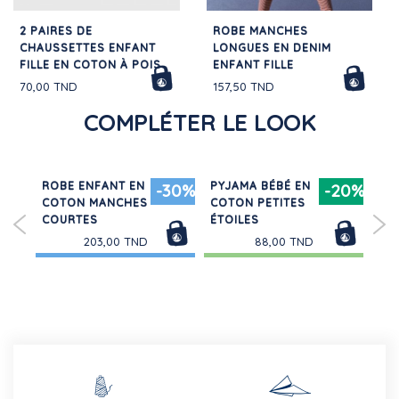
2 PAIRES DE
ROBE MANCHES
CHAUSSETTES ENFANT
LONGUES EN DENIM
FILLE EN COTON À POIS
ENFANT FILLE
70,00 TND
157,50 TND
COMPLÉTER LE LOOK
ROBE ENFANT EN
PYJAMA BÉBÉ EN
PY
30%
-30%
-20%
COTON MANCHES
COTON PETITES
EN
COURTES
ÉTOILES
RA
203,00 TND
88,00 TND