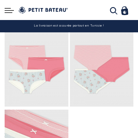
Hello ! Bon shopping Petit Bateau family !
La livraison est assurée partout en Tunisie !
-10% pour tout paiement par carte bancaire (hors promo)