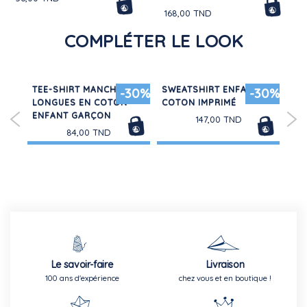
168,00 TND
COMPLÉTER LE LOOK
GER
TEE-SHIRT MANCHES
SWEATSHIRT ENFANT EN
LA 
50%
-30%
-30%
LONGUES EN COTON
COTON IMPRIMÉ
NU
ENFANT GARÇON
147,00 TND
80,
84,00 TND
Le savoir-faire
Livraison
100 ans d'expérience
chez vous et en boutique !