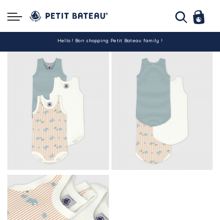
Hello ! Bon shopping Petit Bateau family !
La livraison est assurée partout en Tunisie !
-10% pour tout paiement par carte bancaire (hors promo)