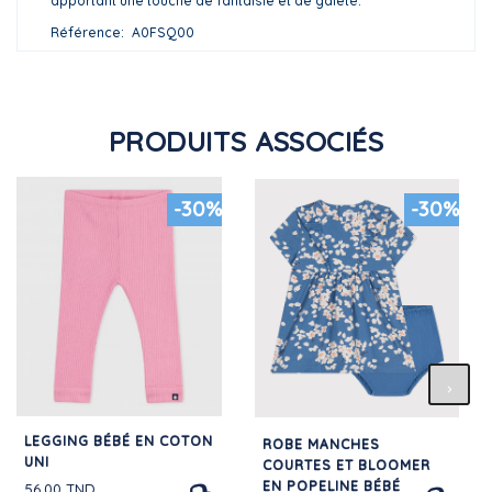
apportant une touche de fantaisie et de gaieté.
Référence
A0FSQ00
PRODUITS ASSOCIÉS
-30%
-30%
LEGGING BÉBÉ EN COTON
ROBE MANCHES
UNI
COURTES ET BLOOMER
EN POPELINE BÉBÉ
56,00 TND