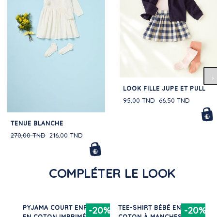
LOOK FILLE JUPE ET PULL
95,00 TND
66,50 TND
TENUE BLANCHE
270,00 TND
216,00 TND
COMPLÉTER LE LOOK
NT
PYJAMA COURT ENFANT
TEE-SHIRT BÉBÉ EN
20%
-20%
-20%
EN COTON IMPRIMÉ
COTON À MANCHES