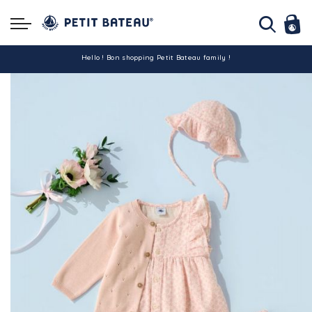
Hello ! Bon shopping Petit Bateau family !
La livraison est assurée partout en Tunisie !
-10% pour tout paiement par carte bancaire (hors promo)