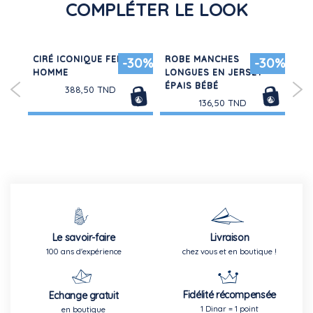
COMPLÉTER LE LOOK
CIRÉ ICONIQUE FEMME /
ROBE MANCHES
CH
50%
-30%
-30%
HOMME
LONGUES EN JERSEY
PO
ÉPAIS BÉBÉ
GA
388,50 TND
136,50 TND
Le savoir-faire
Livraison
100 ans d'expérience
chez vous et en boutique !
Fidélité récompensée
Echange gratuit
1 Dinar = 1 point
en boutique