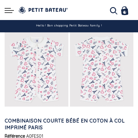
Hello ! Bon shopping Petit Bateau family !
La livraison est assurée partout en Tunisie !
-10% pour tout paiement par carte bancaire (hors promo)
COMBINAISON COURTE BÉBÉ EN COTON À COL
IMPRIMÉ PARIS
Référence
A0FES01