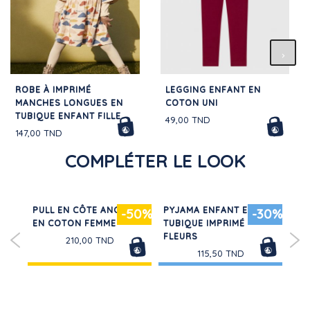
ROBE À IMPRIMÉ
LEGGING ENFANT EN
MANCHES LONGUES EN
COTON UNI
TUBIQUE ENFANT FILLE
49,00 TND
147,00 TND
COMPLÉTER LE LOOK
PULL EN CÔTE ANGLAISE
PYJAMA ENFANT EN
MO
30%
-50%
-30%
EN COTON FEMME
TUBIQUE IMPRIMÉ
GA
AT
FLEURS
210,00 TND
115,50 TND