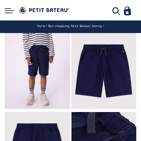
Hello ! Bon shopping Petit Bateau family !
La livraison est assurée partout en Tunisie !
-10% pour tout paiement par carte bancaire (hors promo)