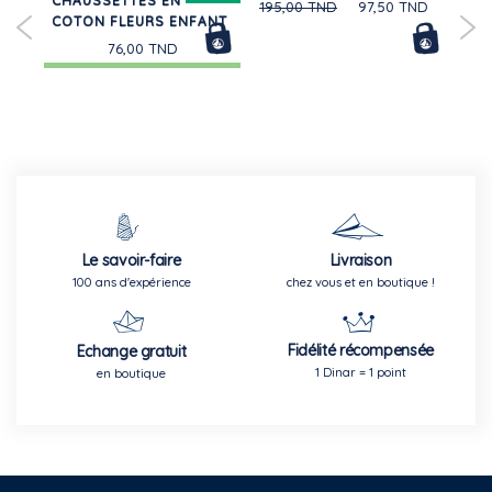
CHAUSSETTES EN
ENF
195,00 TND
97,50 TND
COTON FLEURS ENFANT
76,00 TND
Le savoir-faire
Livraison
100 ans d'expérience
chez vous et en boutique !
Fidélité récompensée
Echange gratuit
1 Dinar = 1 point
en boutique