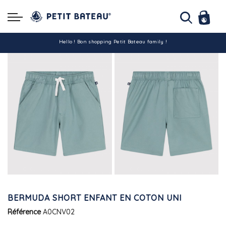
Hello ! Bon shopping Petit Bateau family !
La livraison est assurée partout en Tunisie !
-10% pour tout paiement par carte bancaire (hors promo)
BERMUDA SHORT ENFANT EN COTON UNI
Référence
A0CNV02