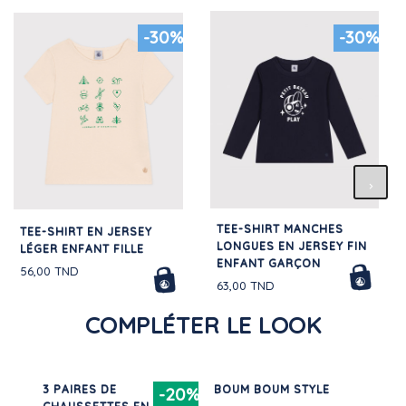
-30%
-30%
TEE-SHIRT MANCHES
TEE-SHIRT EN JERSEY
LONGUES EN JERSEY FIN
LÉGER ENFANT FILLE
ENFANT GARÇON
56,00 TND
63,00 TND
COMPLÉTER LE LOOK
T
3 PAIRES DE
BOUM BOUM STYLE
PU
50%
-20%