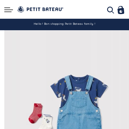
Hello ! Bon shopping Petit Bateau family !
La livraison est assurée partout en Tunisie !
-10% pour tout paiement par carte bancaire (hors promo)