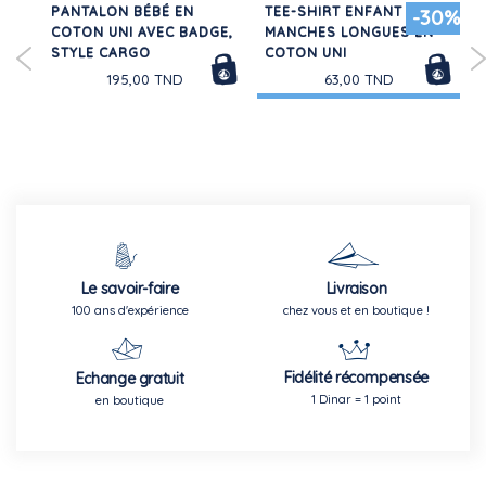
PANTALON BÉBÉ EN
TEE-SHIRT ENFANT
30%
-30%
COTON UNI AVEC BADGE,
MANCHES LONGUES EN
STYLE CARGO
COTON UNI
F
195,00 TND
63,00 TND
Le savoir-faire
Livraison
100 ans d'expérience
chez vous et en boutique !
Fidélité récompensée
Echange gratuit
1 Dinar = 1 point
en boutique