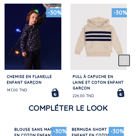
-30%
-30%
CHEMISE EN FLANELLE
PULL À CAPUCHE EN
ENFANT GARÇON
LAINE ET COTON ENFANT
GARÇON
147,00 TND
224,00 TND
COMPLÉTER LE LOOK
HES
BLOUSE SANS MANCHE
BERMUDA SHORT
SW
30%
-30%
-30%
EN COTON ENFANT
ENFANT EN COTON UNI
EN