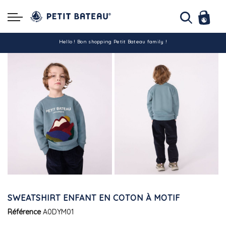
Hello ! Bon shopping Petit Bateau family !
La livraison est assurée partout en Tunisie !
-10% pour tout paiement par carte bancaire (hors promo)
SWEATSHIRT ENFANT EN COTON À MOTIF
Référence
A0DYM01