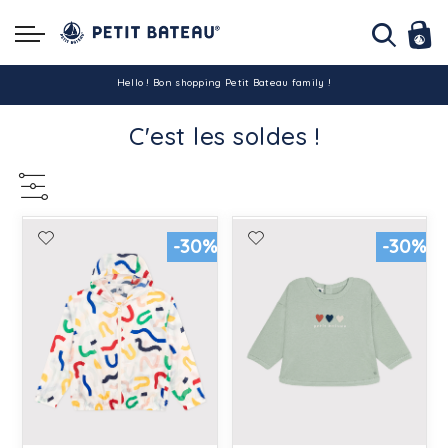
Hello ! Bon shopping Petit Bateau family !
C'est les soldes !
La livraison est assurée partout en Tunisie !
-10% pour tout paiement par carte bancaire (hors promo)
-30%
-30%