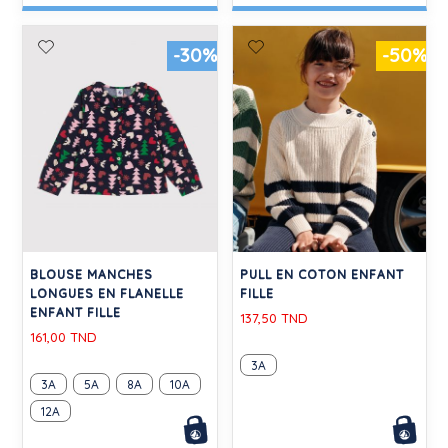
-30%
-50%
BLOUSE MANCHES
PULL EN COTON ENFANT
LONGUES EN FLANELLE
FILLE
ENFANT FILLE
137,50 TND
161,00 TND
3A
3A
5A
8A
10A
12A