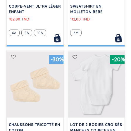
COUPE-VENT ULTRA LÉGER
SWEATSHIRT EN
ENFANT
MOLLETON BÉBÉ
182,00 TND
112,00 TND
6A
8A
10A
6M
-30%
-20%
CHAUSSONS TRICOTTÉ EN
LOT DE 2 BODIES CROISÉS
COTON
MANCHES COURTES EN