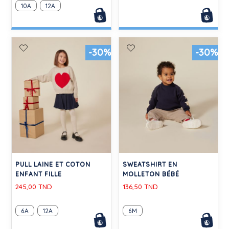
10A
12A
-30%
-30%
PULL LAINE ET COTON
SWEATSHIRT EN
ENFANT FILLE
MOLLETON BÉBÉ
245,00 TND
136,50 TND
6A
12A
6M