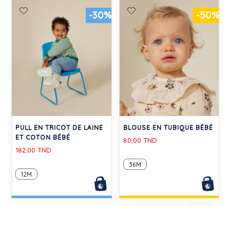
-30%
-50%
PULL EN TRICOT DE LAINE
BLOUSE EN TUBIQUE BÉBÉ
ET COTON BÉBÉ
80,00 TND
182,00 TND
36M
12M
-30%
-30%