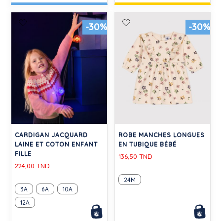
-30%
-30%
CARDIGAN JACQUARD
ROBE MANCHES LONGUES
LAINE ET COTON ENFANT
EN TUBIQUE BÉBÉ
FILLE
136,50 TND
224,00 TND
24M
3A
6A
10A
12A