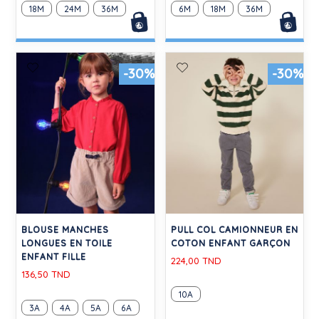
18M
24M
36M
6M
18M
36M
-30%
-30%
BLOUSE MANCHES
PULL COL CAMIONNEUR EN
LONGUES EN TOILE
COTON ENFANT GARÇON
ENFANT FILLE
224,00 TND
136,50 TND
10A
3A
4A
5A
6A