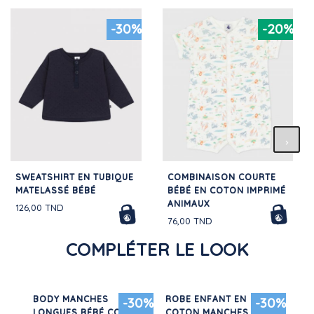
-30%
-20%
SWEATSHIRT EN TUBIQUE
COMBINAISON COURTE
MATELASSÉ BÉBÉ
BÉBÉ EN COTON IMPRIMÉ
ANIMAUX
126,00 TND
76,00 TND
COMPLÉTER LE LOOK
BODY MANCHES
ROBE ENFANT EN
JU
30%
-30%
-30%
LONGUES BÉBÉ COL
COTON MANCHES
EN