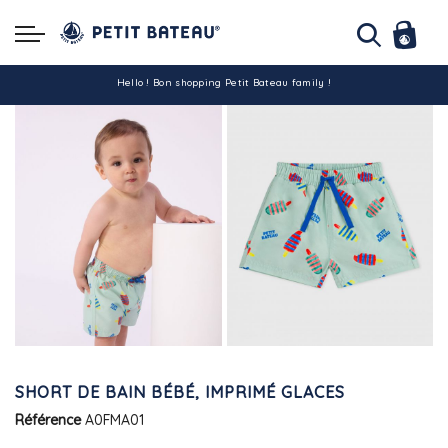
Hello ! Bon shopping Petit Bateau family !
La livraison est assurée partout en Tunisie !
-10% pour tout paiement par carte bancaire (hors promo)
SHORT DE BAIN BÉBÉ, IMPRIMÉ GLACES
Référence
A0FMA01