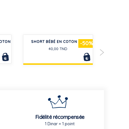
COTON
SHORT BÉBÉ EN COTON UNI
PULL EN 
-50%
40,00 TND
Fidélité récompensée
1 Dinar = 1 point