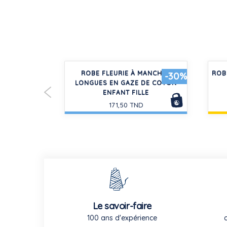
TON ENFANT
ROBE FLEURIE À MANCHES
ROB
-30%
-30%
LONGUES EN GAZE DE COTON
ENFANT FILLE
D
171,50 TND
Le savoir-faire
100 ans d'expérience