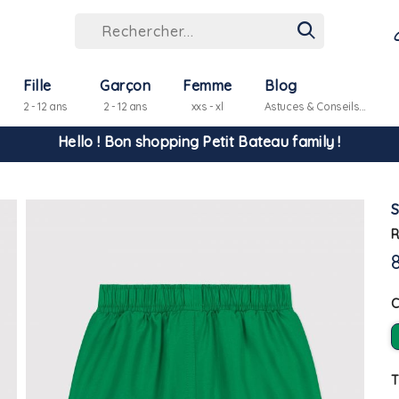
Fille
Garçon
Femme
Blog
2 - 12 ans
2 - 12 ans
xxs - xl
Astuces & Conseils...
Hello ! Bon shopping Petit Bateau family !
La livraison est assurée partout en Tunisie !
R
-10% pour tout paiement par carte bancaire (hors promo)
T