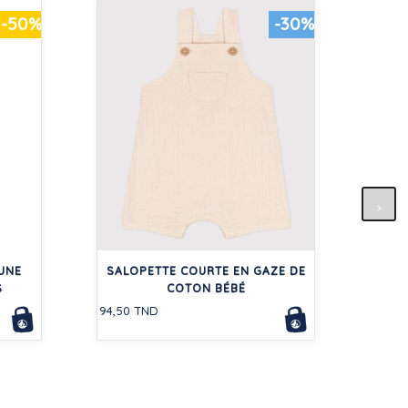
-50%
-30%
P
101,5
 UNE
SALOPETTE COURTE EN GAZE DE
S
COTON BÉBÉ
94,50 TND