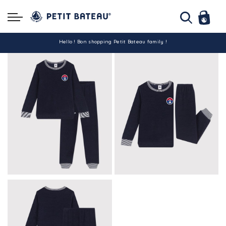
Hello ! Bon shopping Petit Bateau family !
La livraison est assurée partout en Tunisie !
-10% pour tout paiement par carte bancaire (hors promo)