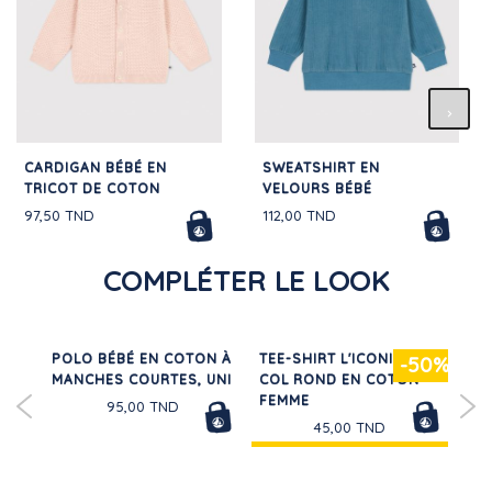
CARDIGAN BÉBÉ EN
SWEATSHIRT EN
TRICOT DE COTON
VELOURS BÉBÉ
97,50 TND
112,00 TND
COMPLÉTER LE LOOK
 EN
POLO BÉBÉ EN COTON À
TEE-SHIRT L'ICONIQUE
LOT
30%
-50%
MANCHES COURTES, UNI
COL ROND EN COTON
BR
FEMME
AJO
95,00 TND
45,00 TND