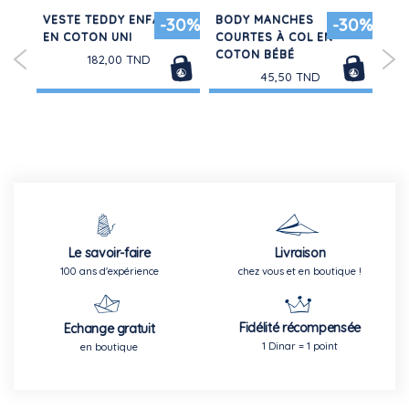
N
VESTE TEDDY ENFANT
BODY MANCHES
LO
30%
-30%
-30%
EN COTON UNI
COURTES À COL EN
FL
COTON BÉBÉ
182,00 TND
240
45,50 TND
Le savoir-faire
Livraison
100 ans d'expérience
chez vous et en boutique !
Fidélité récompensée
Echange gratuit
1 Dinar = 1 point
en boutique