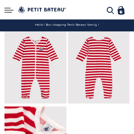
Hello ! Bon shopping Petit Bateau family !
La livraison est assurée partout en Tunisie !
-10% pour tout paiement par carte bancaire (hors promo)