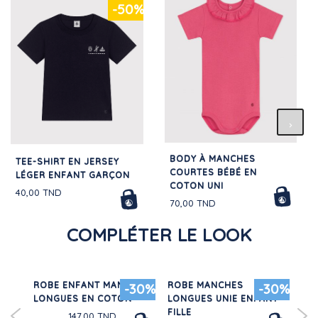
-50%
BODY À MANCHES
TEE-SHIRT EN JERSEY
COURTES BÉBÉ EN
LÉGER ENFANT GARÇON
COTON UNI
40,00 TND
70,00 TND
COMPLÉTER LE LOOK
TE
ROBE ENFANT MANCHES
ROBE MANCHES
PY
20%
-30%
-30%
LONGUES EN COTON
LONGUES UNIE ENFANT
EN
FILLE
SU
147,00 TND