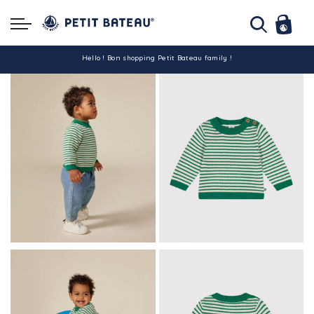
Hello ! Bon shopping Petit Bateau family !
La livraison est assurée partout en Tunisie !
-10% pour tout paiement par carte bancaire (hors promo)