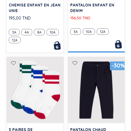
CHEMISE ENFANT EN JEAN
PANTALON ENFANT EN
UNIE
DENIM
195,00 TND
136,50 TND
3A
10A
12A
3A
4A
8A
10A
12A
-30%
3 PAIRES DE
PANTALON CHAUD