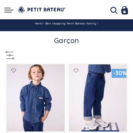
Hello ! Bon shopping Petit Bateau family !
Garçon
La livraison est assurée partout en Tunisie !
-10% pour tout paiement par carte bancaire (hors promo)
-30%