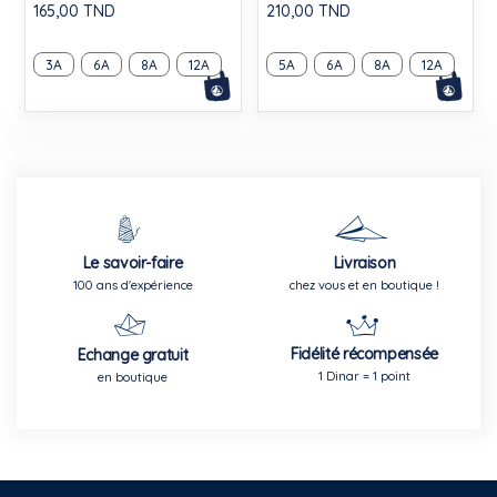
165,00 TND
210,00 TND
3A
6A
8A
12A
5A
6A
8A
12A
Le savoir-faire
Livraison
100 ans d'expérience
chez vous et en boutique !
Fidélité récompensée
Echange gratuit
1 Dinar = 1 point
en boutique