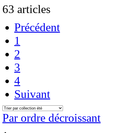
63
articles
Précédent
1
2
3
4
Suivant
Par ordre décroissant